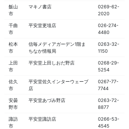
飯山
マキノ書店
0269-62-
市
2020
千曲
平安堂更埴店
026-274-
市
4480
松本
信毎メディアガーデン1階ま
0263-32-
市
ちなか情報局
1150
上田
平安堂上田しおだ野店
0268-29-
市
5254
佐久
平安堂佐久インターウェーブ
0267-77-
市
店
7744
安曇
平安堂あづみ野店
0263-72-
野市
8877
諏訪
平安堂諏訪店
0266-53-
市
4545