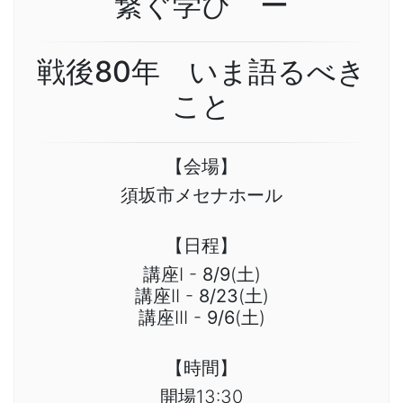
繋ぐ学び ー
戦後80年 いま語るべき
こと
【会場】
須坂市メセナホール
【日程】
講座I -
8/9
(土)
講座II -
8/23
(土)
講座III -
9/6
(土)
【時間】
開場13:30