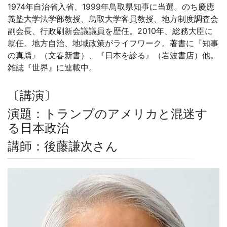
1974年自治省入省、1999年鳥取県知事に当選。のち慶應
義塾大学法学部教授、鳥取大学客員教授、地方制度調査会
副会長、行政刷新会議議員を歴任。2010年、総務大臣に
就任。地方自治、地域政策がライフワーク。著書に『知事
の真贋』（文春新書）、『日本を診る』（岩波書店）他。
雑誌『世界』に連載中。
〔講演〕
演題：トランプのアメリカと混迷す
る日本政治
講師：後藤謙次さん