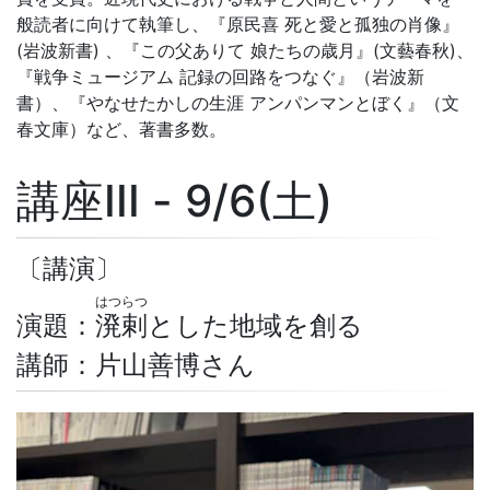
般読者に向けて執筆し、『原民喜 死と愛と孤独の肖像』
(岩波新書) 、『この父ありて 娘たちの歳月』(文藝春秋)、
『戦争ミュージアム 記録の回路をつなぐ』（岩波新
書）、『やなせたかしの生涯 アンパンマンとぼく』（文
春文庫）など、著書多数。
講座III - 9/6(土)
〔講演〕
はつらつ
演題：
溌剌
とした地域を創る
講師：片山善博さん