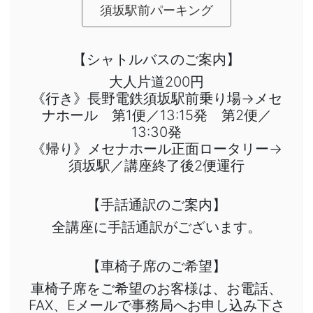
須坂駅前パーキング
【シャトルバスのご案内】
大人片道200円
《行き》長野電鉄須坂駅前乗り場→メセ
ナホール 第1便／13:15発 第2便／
13:30発
《帰り》メセナホール正面ロータリー→
須坂駅／講座終了後2便運行
【手話通訳のご案内】
全講座に手話通訳がございます。
【車椅子席のご希望】
車椅子席をご希望のお客様は、お電話、
FAX、Eメールで事務局へお申し込み下さ