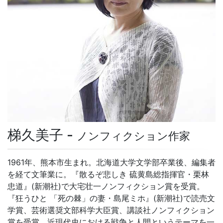
梯久美子 -
ノンフィクション作家
1961年、熊本市生まれ。北海道大学文学部卒業後、編集者
を経て文筆業に。『散るぞ悲しき 硫黄島総指揮官・栗林
忠道』(新潮社)で大宅壮一ノンフィクション賞を受賞。
『狂うひと 「死の棘」の妻・島尾ミホ』(新潮社)で読売文
学賞、芸術選奨文部科学大臣賞、講談社ノンフィクション
賞を受賞。近現代史における戦争と人間というテーマを一