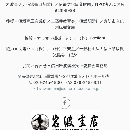
岩波書店／信濃毎日新聞社／信毎文化事業財団／NPO法人ふおら
む集団999
後援＝須坂商工会議所／上高井教育会／須坂新聞社／諏訪市立信
州風樹文庫
協賛＝オリオン機械（株）／（株）Goolight
協力＝長電バス（株）／（株）平安堂／一般社団法人信州須坂観
光協会 ほか
お問い合わせ＝信州岩波講座実行委員会事務局
長野県須坂市墨坂南4-5-1須坂市メセナホール内
026-245-1800
FAX 026-248-6611
s-iwanami@culture-suzaka.or.jp