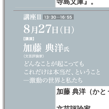
寺島文庫』。
加藤 典洋（か
文芸評論家