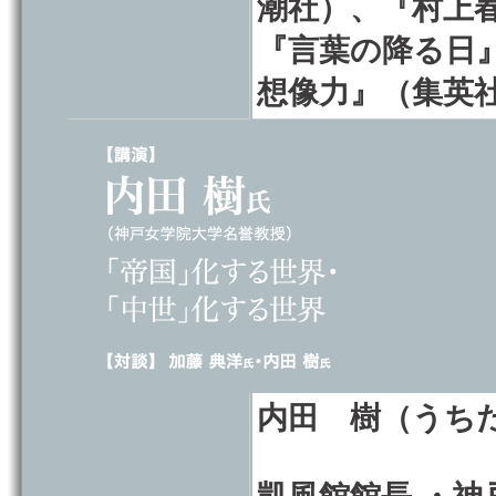
潮社）、『村上
『言葉の降る日
想像力』（集英
内田 樹（うち