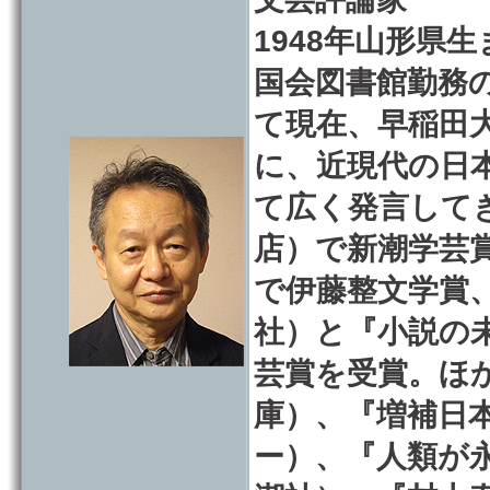
1948年山形県
国会図書館勤務
て現在、早稲田
に、近現代の日
て広く発言して
店）で新潮学芸
で伊藤整文学賞
社）と『小説の
芸賞を受賞。ほ
庫）、『増補日
ー）、『人類が