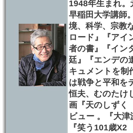
1948年生まれ
早稲田大学講師。
境、科学、宗教
ロード』『アイ
者の書』『イン
廷』『エンデの
キュメントを制
は戦争と平和を
恒夫、むのたけじ
画『天のしずく
ビュー 。『大津波
『笑う101歳X