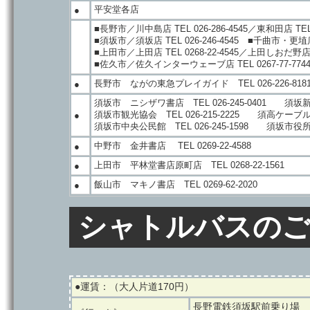
平安堂各店
●
■長野市／川中島店 TEL 026-286-4545／東和田店 TEL 02
■須坂市／須坂店 TEL 026-246-4545 ■千曲市・更埴店 T
■上田市／上田店 TEL 0268-22-4545／上田しおだ野店 TE
■佐久市／佐久インターウェーブ店 TEL 0267-77-774
長野市 ながの東急プレイガイド TEL 026-226-818
●
須坂市 ニシザワ書店 TEL 026-245-0401 須坂新聞社
須坂市観光協会 TEL 026-215-2225 須高ケーブルテレ
●
須坂市中央公民館 TEL 026-245-1598 須坂市役所生
中野市 金井書店 TEL 0269-22-4588
●
上田市 平林堂書店原町店 TEL 0268-22-1561
●
飯山市 マキノ書店 TEL 0269-62-2020
●
シャトルバスのご
●運賃：（大人片道170円）
長野電鉄須坂駅前乗り場 