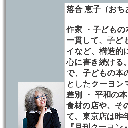
落合 恵子（お
作家 ・子ども
一貫して、子ど
イなど、構造的
心に書き続ける
で、子どもの本
としたクーヨン
差別 ・ 平和の
食材の店や、そ
て、東京店は昨
『月刊クーヨン