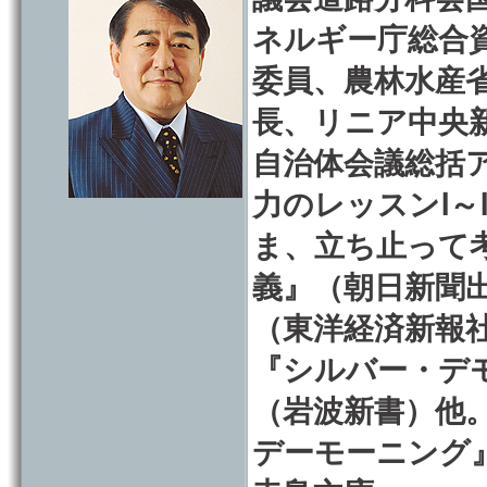
ネルギー庁総合
委員、農林水産
長、リニア中央
自治体会議総括
力のレッスンⅠ
ま、立ち止って
義』（朝日新聞
（東洋経済新報社
『シルバー・デ
（岩波新書）他。
デーモーニング』