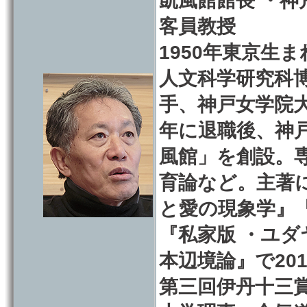
凱風館館長 ・
客員教授
1950年東京生
人文科学研究科
手、神戸女学院大
年に退職後、神
風館」を創設。
育論など。主著
と愛の現象学』
『私家版 ・ユ
本辺境論』で20
第三回伊丹十三