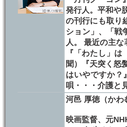
発行人。平和や
の刊行にも取り組
ション」、「戦争
人。 最近の主
『「わたし」は
聞）『天突く怒
はいやですか？
唄・・・介護と
河邑 厚徳（か
映画監督、元N