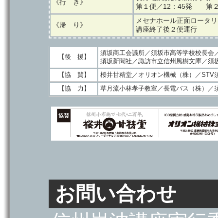
《行 き》
第１便／12：45発 第２
メセナホール正面ロータリ
《帰 り》
講座終了後２便運行
須坂商工会議所／須坂市高等学校校長会
【後 援】
須坂新聞社／諏訪市立信州風樹文庫／須
【協 賛】
桜井甘精堂／オリオン機械（株）／STV
【協 力】
草月流小林孝子教室／長電バス（株）／須
お問い合わせ