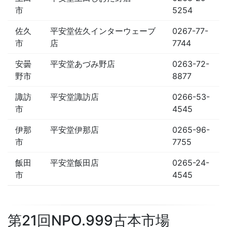
市
5254
佐久
平安堂佐久インターウェーブ
0267-77-
市
店
7744
安曇
平安堂あづみ野店
0263-72-
野市
8877
諏訪
平安堂諏訪店
0266-53-
市
4545
伊那
平安堂伊那店
0265-96-
市
7755
飯田
平安堂飯田店
0265-24-
市
4545
第21回NPO.999古本市場