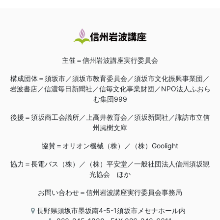
主催＝信州岩波講座実行委員会
構成団体＝須坂市／須坂市教育委員会／須坂市文化振興事業団／
岩波書店／信濃毎日新聞社／信毎文化事業財団／NPO法人ふおら
む集団999
後援＝須坂商工会議所／上高井教育会／須坂新聞社／諏訪市立信
州風樹文庫
協賛＝オリオン機械（株）／（株）Goolight
協力＝長電バス（株）／（株）平安堂／一般社団法人信州須坂観
光協会 ほか
お問い合わせ＝信州岩波講座実行委員会事務局
長野県須坂市墨坂南4-5-1須坂市メセナホール内