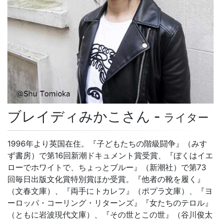
ブレイディみかこさん -
ライター
1996年より英国在住。『子どもたちの階級闘争』（みす
ず書房）で第16回新潮ドキュメント賞受賞、『ぼくはイエ
ローでホワイトで、ちょっとブルー』（新潮社）で第73
回毎日出版文化賞特別賞ほか受賞。『他者の靴を履く』
（文春文庫）、『両手にトカレフ』（ポプラ文庫）、『ヨ
ーロッパ・コーリング・リターンズ』『女たちのテロル』
（ともに岩波現代文庫）、『その世とこの世』（谷川俊太