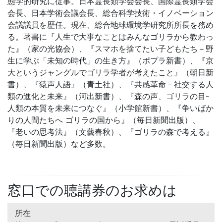
態学的研究に従事。日本霊長類学会会長、国際霊長類学会
会長、日本学術会議会長、総合科学技術・イノベーション
会議議員を歴任。現在、総合地球環境学研究所所長を務め
る。著書に『人生で大事なことはみんなゴリラから教わっ
た』（家の光協会）、『スマホを捨てたい子どもたち－野
生に学ぶ「未知の時代」の生き方』（ポプラ新書）、『京
大というジャングルでゴリラ学者が考えたこと』（朝日新
書）、『猿声人語』（青土社）、『共感革命－社交する人
類の進化と未来』（河出新書）、『森の声、ゴリラの目-
人類の本質を未来につなぐ』（小学館新書）、『争いばか
りの人間たちへ ゴリラの国から』（毎日新聞出版）、
『老いの思考法』（文藝春秋）、『ゴリラの森で考える』
（毎日新聞出版）など多数。
窓口での聴講券のお求めは
所在